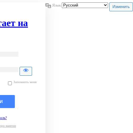
Язык
ает на
Запомнить меня
оль?
про мантии